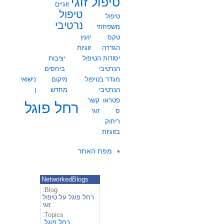
טיפול זוגי
זוגיים
טיפול
טיפול
נרטיבי
משפחתי
טקס
יועץ
הגדרה
זוגיות
יסודות הטיפול
יציבות
הנרטיבי
ביחסים
מגדר בטיפול
מיקום
נישואי
הנרטיבי
מחדש
ן
פטראו
קשר
רחל פוגל
ס
זוגי
ריחוק
בזוגיות
מפת האתר
NetworkedBlogs
Blog:
רחל פוגל על טיפול
זוגי
Topics:
רחל פוגל
,