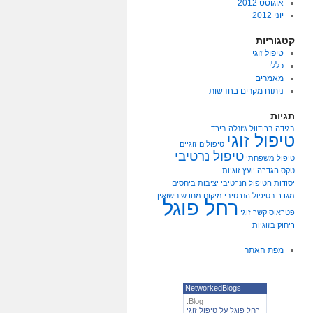
אוגוסט 2012
יוני 2012
קטגוריות
טיפול זוגי
כללי
מאמרים
ניתוח מקרים בחדשות
תגיות
בגידה
ברודוול
ג'ונלה בירד
טיפול זוגי
טיפולים זוגיים
טיפול נרטיבי
טיפול משפחתי
טקס הגדרה
יועץ זוגיות
יסודות הטיפול הנרטיבי
יציבות ביחסים
מגדר בטיפול הנרטיבי
מיקום מחדש
נישואין
רחל פוגל
פטראוס
קשר זוגי
ריחוק בזוגיות
מפת האתר
NetworkedBlogs
Blog:
רחל פוגל על טיפול זוגי