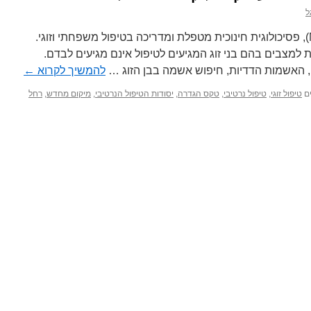
ל
הטקסט נכתב על ידי רחל פוגל (MA), פסיכולוגית חינוכית מטפלת ומדריכה בטיפול משפחתי וזוגי.
 למצבים בהם בני זוג המגיעים לטיפול אינם מגיעים לבדם.
ם, האשמות הדדיות, חיפוש אשמה בבן הזוג …
להמשיך לקרוא
←
ם
טיפול זוגי
,
טיפול נרטיבי
,
טקס הגדרה
,
יסודות הטיפול הנרטיבי
,
מיקום מחדש
,
רחל