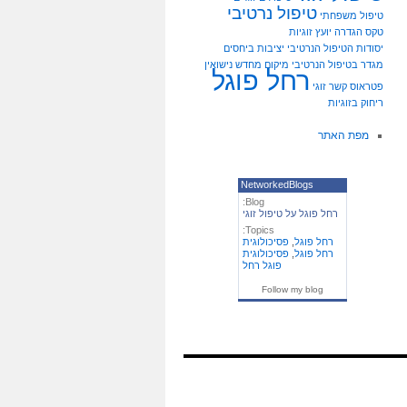
טיפול נרטיבי
טיפול משפחתי
טקס הגדרה
יועץ זוגיות
יסודות הטיפול הנרטיבי
יציבות ביחסים
מגדר בטיפול הנרטיבי
מיקום מחדש
נישואין
רחל פוגל
פטראוס
קשר זוגי
ריחוק בזוגיות
מפת האתר
NetworkedBlogs
Blog:
רחל פוגל על טיפול זוגי
Topics:
רחל פוגל
,
פסיכולוגית
רחל פוגל
,
פסיכולוגית
פוגל רחל
Follow my blog