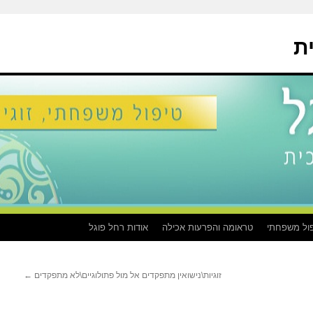
ת
ול משפחתי
טראומה והפרעות אכילה
אודות רחל פוגל
זוגיות\נישואין מתפקדים אל מול פתולוגיים\לא מתפקדים
←